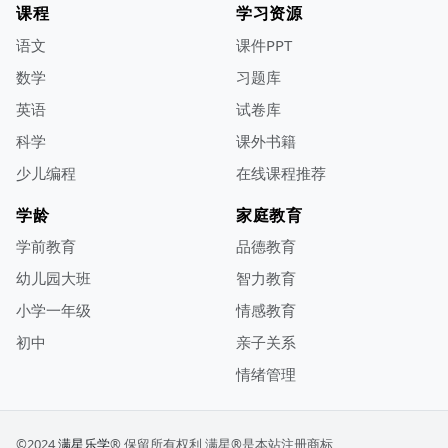
课程
学习资源
语文
课件PPT
数学
习题库
英语
试卷库
科学
课外书籍
少儿编程
在线课程推荐
学龄
家庭教育
学前教育
品德教育
幼儿园大班
智力教育
小学一年级
情感教育
初中
亲子关系
情绪管理
©2024
满星乐学
® 保留所有权利
满星®是本站注册商标