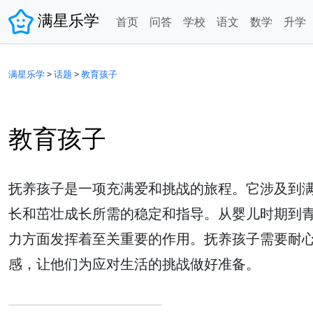
满星乐学
首页
问答
学校
语文
数学
升学
满星乐学
>
话题
>
教育孩子
教育孩子
抚养孩子是一项充满爱和挑战的旅程。它涉及到
长和茁壮成长所需的稳定和指导。从婴儿时期到
力方面发挥着至关重要的作用。抚养孩子需要耐
感，让他们为应对生活的挑战做好准备。