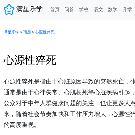
满星乐学
首页
问答
学校
语文
数学
升学
满星乐学
>
话题
>
心源性猝死
心源性猝死
心源性猝死是指由于心脏原因导致的突然死亡，张
通常是由于心律失常、心肌梗死等心脏疾病引起
公众对于中年人群健康问题的关注，也让更多人
来，随着社会节奏加快和工作压力增大，心源性
的高度重视。