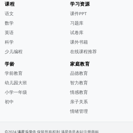
课程
学习资源
语文
课件PPT
数学
习题库
英语
试卷库
科学
课外书籍
少儿编程
在线课程推荐
学龄
家庭教育
学前教育
品德教育
幼儿园大班
智力教育
小学一年级
情感教育
初中
亲子关系
情绪管理
©2024
满星乐学
® 保留所有权利
满星®是本站注册商标