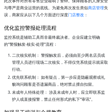
此次事件对所有零售企业敲响了警钟。保障顾客的人身安全
与尊严是商业运营的底线。为避免再次发生类似
商店管理
失
误，商家应从以下几个方面进行深度
门店整改
：
优化监控警报处理流程
监控系统是辅助工具而非最终裁决者。企业应建立明确
的“警报触发-核实-处理”流程：
二次核实机制：
警报触发后，必须由至少两名店员或
管理人员进行现场二次核实，不得仅凭系统提示就采取
行动。
优先联系机制：
如有疑点，第一步应是隐蔽观察或礼
貌询问顾客是否遗漏商品，绝对禁止擅自扣留。
未成年人特殊处理：
涉及未成年人时，应立即联系监
护人或直接报警，禁止任何形式的私下“审讯”。