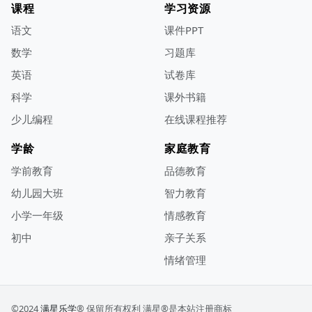
课程
学习资源
语文
课件PPT
数学
习题库
英语
试卷库
科学
课外书籍
少儿编程
在线课程推荐
学龄
家庭教育
学前教育
品德教育
幼儿园大班
智力教育
小学一年级
情感教育
初中
亲子关系
情绪管理
©2024
满星乐学
® 保留所有权利
满星®是本站注册商标